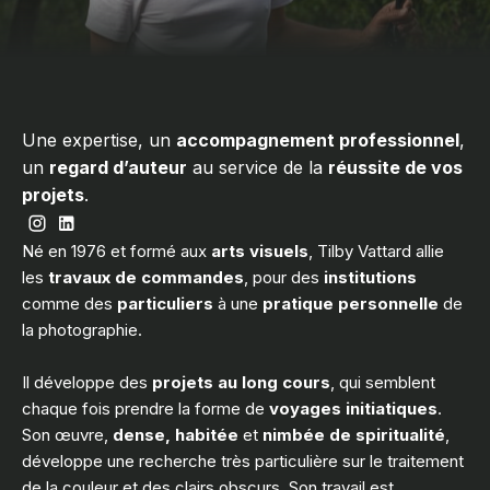
Une expertise, un
accompagnement professionnel
,
un
regard d’auteur
au service de la
réussite de vos
projets
.
Né en 1976 et formé aux
arts visuels
, Tilby Vattard allie
les
travaux de commandes
, pour des
institutions
comme des
particuliers
à une
pratique personnelle
de
la photographie.
Il développe des
projets au long cours
, qui semblent
chaque fois prendre la forme de
voyages initiatiques
.
Son œuvre,
dense, habitée
et
nimbée de spiritualité
,
développe une recherche très particulière sur le traitement
de la couleur et des clairs obscurs. Son travail est