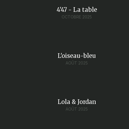
4'47 - La table
OCTOBRE 2025
L'oiseau-bleu
AOÛT 2025
Lola & Jordan
AOÛT 2025