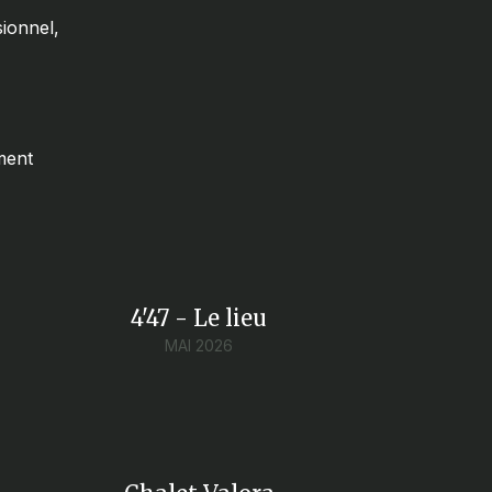
ionnel,
ment
4'47 - Le lieu
MAI 2026