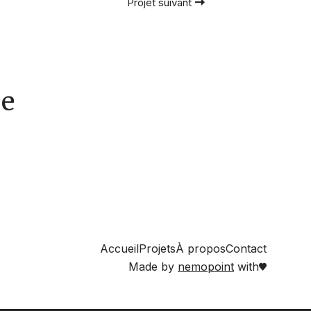
Projet suivant
ue
Accueil
Projets
À propos
Contact
Made by
nemopoint
with